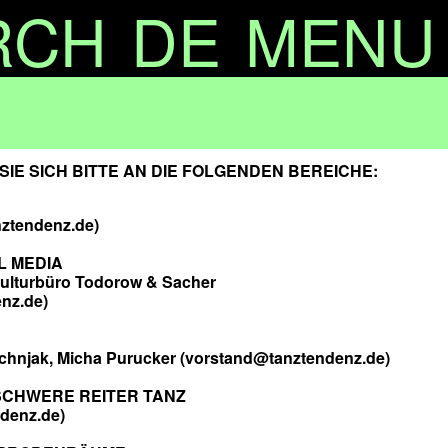
RCH
DE
MENU
IE SICH BITTE AN DIE FOLGENDEN BEREICHE:
nztendenz.de)
L MEDIA
Kulturbüro Todorow & Sacher
nz.de)
schnjak, Micha Purucker (vorstand@tanztendenz.de)
CHWERE REITER TANZ
ndenz.de)