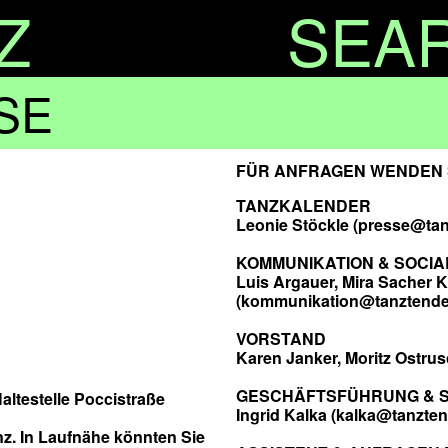
Z
SEA
SE
FÜR ANFRAGEN WENDEN S
TANZKALENDER
Leonie Stöckle (presse@ta
KOMMUNIKATION & SOCIA
Luis Argauer, Mira Sacher 
(kommunikation@tanztende
VORSTAND
Karen Janker, Moritz Ostru
GESCHÄFTSFÜHRUNG & S
altestelle Poccistraße
Ingrid Kalka (kalka@tanzte
nz. In Laufnähe könnten Sie