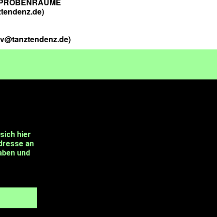
 PROBENRÄUME
tendenz.de)
iv@tanztendenz.de)
sich hier
Adresse an
aben und