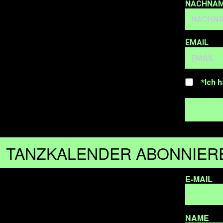
NACHNA
EMAIL
*Ich h
TANZKALENDER ABONNIER
E-MAIL
NAME