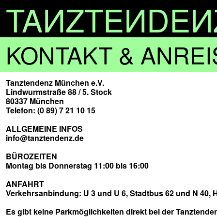
TA
N
ZTE
N
DE
N
KONTAKT & ANREI
Tanztendenz München e.V.
Lindwurmstraße 88 / 5. Stock
80337 München
Telefon: (0 89) 7 21 10 15
ALLGEMEINE INFOS
info@tanztendenz.de
BÜROZEITEN
Montag bis Donnerstag 11:00 bis 16:00
ANFAHRT
Verkehrsanbindung: U 3 und U 6, Stadtbus 62 und N 40, H
Es gibt keine Parkmöglichkeiten direkt bei der Tanztende