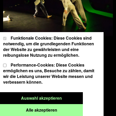
Cookie-Einstellungen
Wählen Sie Ihre Cookie-Präferenzen für diese Website.
Funktionale Cookies: Diese Cookies sind
notwendig, um die grundlegenden Funktionen
der Website zu gewährleisten und eine
reibungslose Nutzung zu ermöglichen.
Performance-Cookies: Diese Cookies
ermöglichen es uns, Besuche zu zählen, damit
wir die Leistung unserer Website messen und
verbessern können.
Nur ausgewählte Cookies a
Auswahl akzeptieren
Alle Cookies akzeptieren
Alle akzeptieren