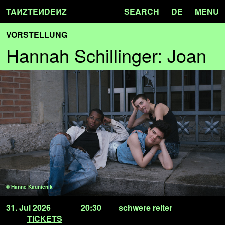
TA
N
ZTE
N
DE
N
Z
SEARCH
DE
MENU
VORSTELLUNG
Hannah Schillinger: Joan
© Hanne Kaunicnik
31. Jul 2026
20:30
schwere reiter
TICKETS