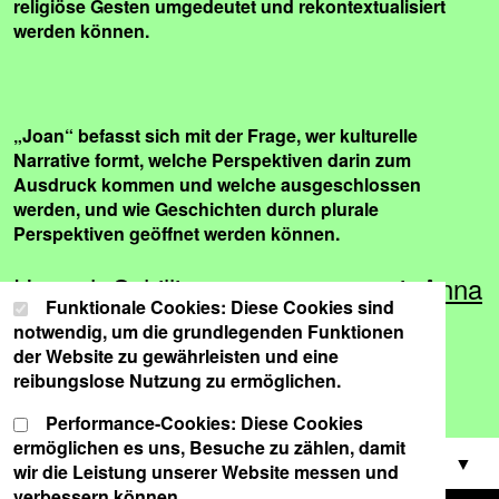
religiöse Gesten umgedeutet und rekontextualisiert
werden können.
„Joan“ befasst sich mit der Frage, wer kulturelle
Narrative formt, welche Perspektiven darin zum
Ausdruck kommen und welche ausgeschlossen
werden, und wie Geschichten durch plurale
Perspektiven geöffnet werden können.
Hannah Schillinger zusammen mit Anna
Cookie-Einstellungen
Wählen Sie Ihre Cookie-Präferenzen für diese Website.
Funktionale Cookies: Diese Cookies sind
Konjetzky bei side.talks, dem TT-
notwendig, um die grundlegenden Funktionen
Podcast.
der Website zu gewährleisten und eine
Hier klicken und reinhören.
reibungslose Nutzung zu ermöglichen.
Performance-Cookies: Diese Cookies
ermöglichen es uns, Besuche zu zählen, damit
CAST
wir die Leistung unserer Website messen und
verbessern können.