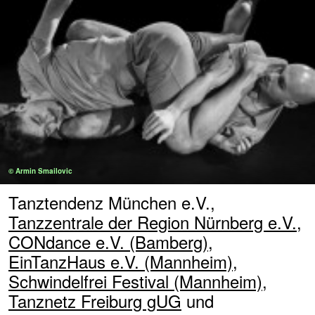
© Armin Smailovic
Tanztendenz München e.V.,
Tanzzentrale der Region Nürnberg e.V.
,
CONdance e.V. (Bamberg)
,
EinTanzHaus e.V. (Mannheim)
,
Schwindelfrei Festival (Mannheim)
,
Tanznetz Freiburg gUG
und