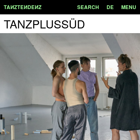
TA
N
ZTE
N
DE
N
Z
SEARCH
DE
MENU
TANZPLUSSÜD