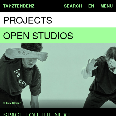
TA
N
ZTE
N
DE
N
Z
SEARCH
EN
MENU
PROJECTS
OPEN STUDIOS
© Alex Ulbrich
SPACE FOR THE NEXT