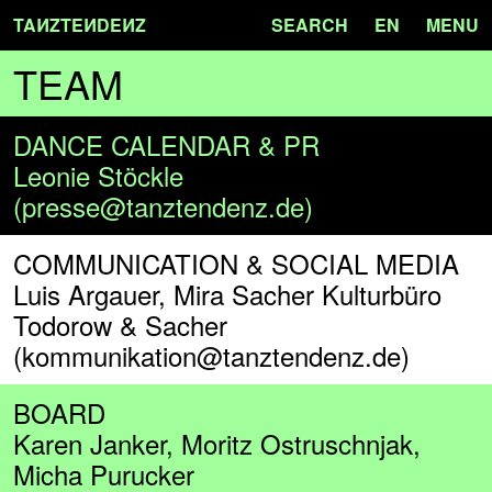
TA
N
ZTE
N
DE
N
Z
SEARCH
EN
MENU
TEAM
DANCE CALENDAR & PR
Leonie Stöckle
(presse@tanztendenz.de)
COMMUNICATION & SOCIAL MEDIA
Luis Argauer, Mira Sacher Kulturbüro
Todorow & Sacher
(kommunikation@tanztendenz.de)
BOARD
Karen Janker, Moritz Ostruschnjak,
Micha Purucker