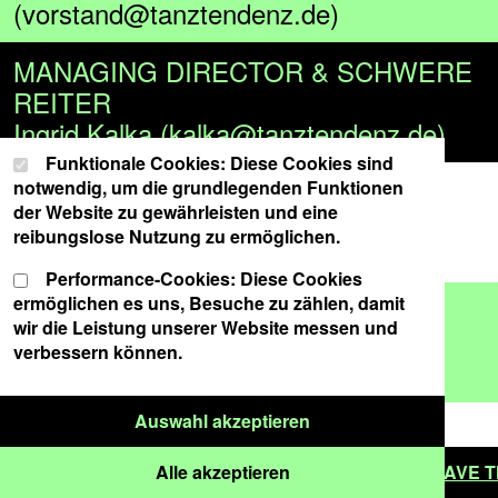
(vorstand@tanztendenz.de)
MANAGING DIRECTOR & SCHWERE
REITER
Ingrid Kalka (kalka@tanztendenz.de)
Cookie-Einstellungen
Wählen Sie Ihre Cookie-Präferenzen für diese Website.
Funktionale Cookies: Diese Cookies sind
ASSISTANT & STUDIO BOOKING
notwendig, um die grundlegenden Funktionen
der Website zu gewährleisten und eine
Carina Böhm
reibungslose Nutzung zu ermöglichen.
(termine@tanztendenz.de)
Performance-Cookies: Diese Cookies
ermöglichen es uns, Besuche zu zählen, damit
ARCHIVE
wir die Leistung unserer Website messen und
Sofia Muñoz Carneiro
verbessern können.
(archiv@tanztendenz.de)
Nur ausgewählte Cook
Auswahl akzeptieren
Alle Cookies akzeptieren
 years new venue schwere reiter | click here
Alle akzeptieren
###
SAVE THE