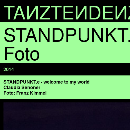
TA
N
ZTE
N
DE
N
STANDPUNKT.e
Foto
2014
STANDPUNKT.e - welcome to my world
Claudia Senoner
Foto: Franz Kimmel