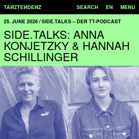
TA
N
ZTE
N
DE
N
Z
SEARCH
EN
MENU
25. JUNE 2026 / SIDE.TALKS – DER TT-PODCAST
SIDE.TALKS: ANNA
KONJETZKY & HANNAH
SCHILLINGER