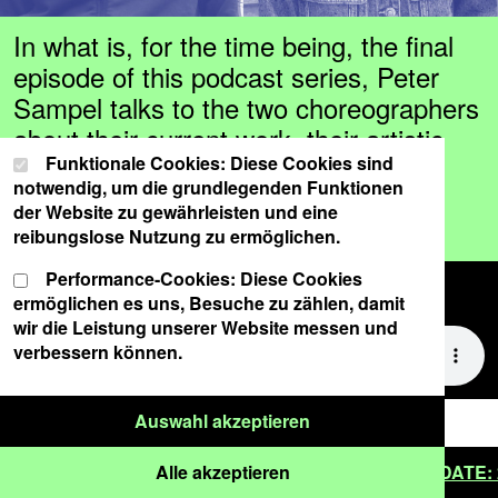
In what is, for the time being, the final
episode of this podcast series, Peter
Sampel talks to the two choreographers
about their current work, their artistic
Cookie-Einstellungen
Wählen Sie Ihre Cookie-Präferenzen für diese Website.
Funktionale Cookies: Diese Cookies sind
processes and their differing
notwendig, um die grundlegenden Funktionen
perspectives on the Munich dance
der Website zu gewährleisten und eine
scene.
reibungslose Nutzung zu ermöglichen.
Performance-Cookies: Diese Cookies
The podcast is in German.
ermöglichen es uns, Besuche zu zählen, damit
wir die Leistung unserer Website messen und
verbessern können.
Nur ausgewählte Cook
Auswahl akzeptieren
Alle Cookies akzeptieren
 venue schwere reiter | click here
Alle akzeptieren
###
SAVE THE DATE: 21 