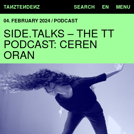
TA
N
ZTE
N
DE
N
Z
SEARCH
EN
MENU
04. FEBRUARY 2024 / PODCAST
SIDE.TALKS – THE TT
PODCAST: CEREN
ORAN