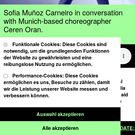
Sofia Muñoz Carneiro in conversation
with Munich-based choreographer
Ceren Oran.
Cookie-Einstellungen
Wählen Sie Ihre Cookie-Präferenzen für diese Website.
Funktionale Cookies: Diese Cookies sind
notwendig, um die grundlegenden Funktionen
der Website zu gewährleisten und eine
reibungslose Nutzung zu ermöglichen.
Supported by the NATIONAL PERFORMANCE
Performance-Cookies: Diese Cookies
NETWORK – STEPPING OUT, funded by the Federal
ermöglichen es uns, Besuche zu zählen, damit
Government Commissioner for Culture and the Media
wir die Leistung unserer Website messen und
as part of the NEUSTART KULTUR initiative. Dance aid
verbessern können.
programme and by the Department of Culture of the
City of Munich.
Nur ausgewählte Cook
Auswahl akzeptieren
Alle Cookies akzeptieren
w venue schwere reiter | click here
Alle akzeptieren
###
SAVE THE DATE: 21