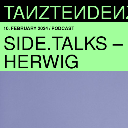
TA
N
ZTE
N
DE
N
10. FEBRUARY 2024 / PODCAST
SIDE.TALKS 
HERWIG