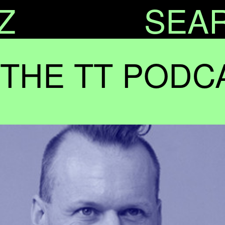
Z
SEA
– THE TT PODC